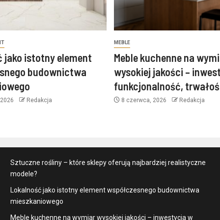
NT
MEBLE
 jako istotny element
Meble kuchenne na wymi
snego budownictwa
wysokiej jakości – inwes
iowego
funkcjonalność, trwałość
 2026
Redakcja
8 czerwca, 2026
Redakcja
Sztuczne rośliny – które sklepy oferują najbardziej realistyczne
modele?
Lokalność jako istotny element współczesnego budownictwa
mieszkaniowego
Meble kuchenne na wymiar wysokiej jakości – inwestycja w