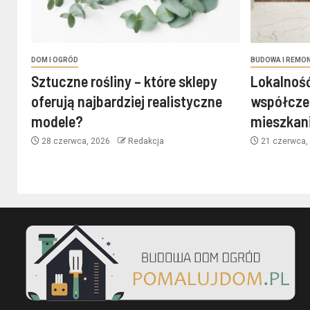
DOM I OGRÓD
BUDOWA I REMO
Sztuczne rośliny – które sklepy
Lokalność
oferują najbardziej realistyczne
współcze
modele?
mieszkan
28 czerwca, 2026
Redakcja
21 czerwca,