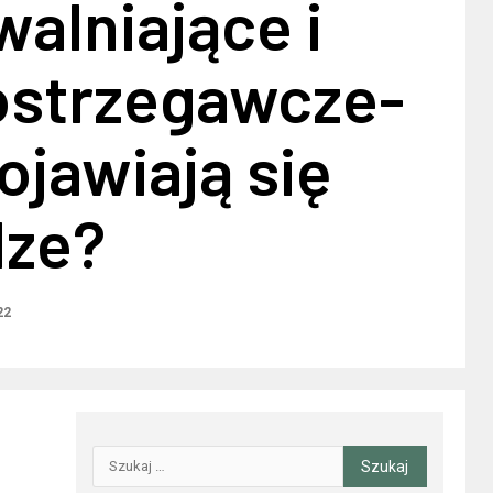
walniające i
ostrzegawcze-
ojawiają się
dze?
22