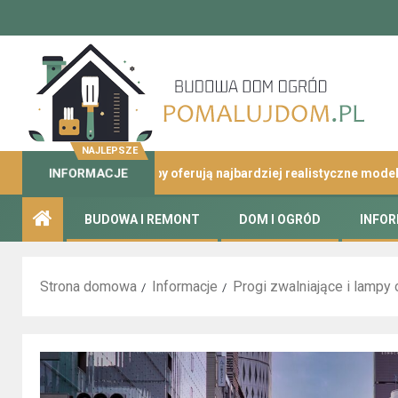
NAJLEPSZE
śliny – które sklepy oferują najbardziej realistyczne modele?
INFORMACJE
BUDOWA I REMONT
DOM I OGRÓD
INFO
Strona domowa
Informacje
Progi zwalniające i lampy