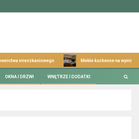
a mieszkaniowego
Meble kuchenne na wymiar wysokiej jak
OKNA I DRZWI
WNĘTRZE I DODATKI