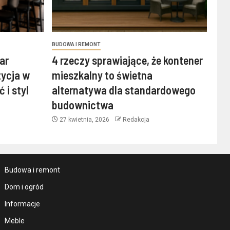
BUDOWA I REMONT
ar
4 rzeczy sprawiające, że kontener
tycja w
mieszkalny to świetna
 i styl
alternatywa dla standardowego
budownictwa
27 kwietnia, 2026
Redakcja
Budowa i remont
Dom i ogród
Informacje
Meble