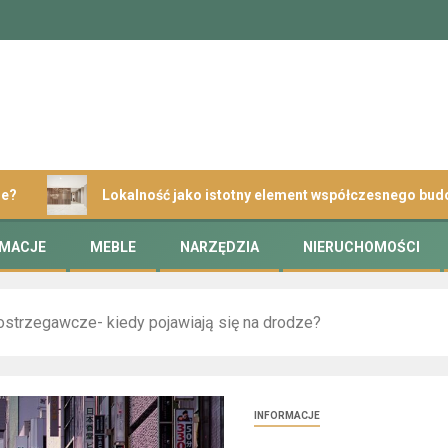
Lokalność jako istotny element współczesnego budownictw
RMACJE
MEBLE
NARZĘDZIA
NIERUCHOMOŚCI
 ostrzegawcze- kiedy pojawiają się na drodze?
INFORMACJE