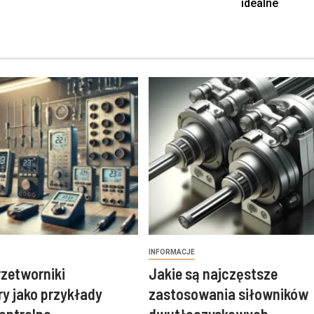
idealne
INFORMACJE
przetworniki
Jakie są najczęstsze
y jako przykłady
zastosowania siłowników
ontrolno-
dwutłoczyskowych