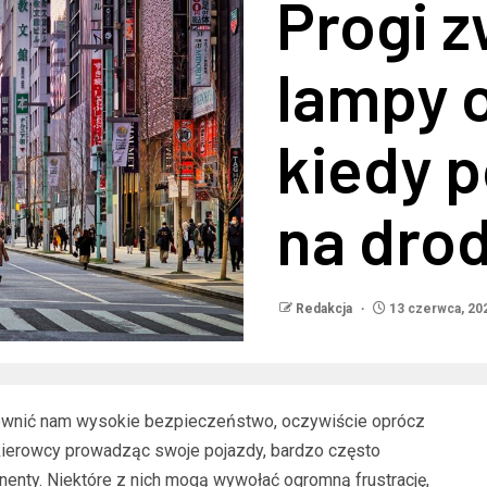
Progi z
lampy 
kiedy p
na dro
Redakcja
13 czerwca, 20
ewnić nam wysokie bezpieczeństwo, oczywiście oprócz
e kierowcy prowadząc swoje pojazdy, bardzo często
enty. Niektóre z nich mogą wywołać ogromną frustrację,