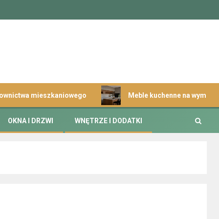
 mieszkaniowego
Meble kuchenne na wymiar wysokiej jako
OKNA I DRZWI
WNĘTRZE I DODATKI