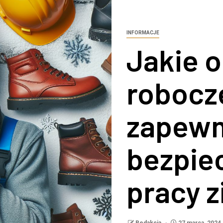
INFORMACJE
Jakie 
robocz
zapewn
bezpie
pracy 
Redakcja
27 marca, 2024