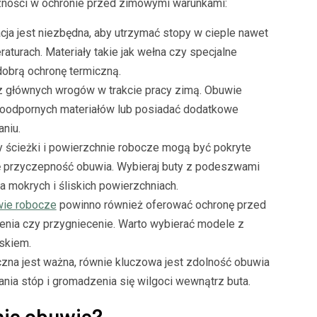
czności w ochronie przed zimowymi warunkami:
cja jest niezbędna, aby utrzymać stopy w cieple nawet
turach. Materiały takie jak wełna czy specjalne
obrą ochronę termiczną.
z głównych wrogów w trakcie pracy zimą. Obuwie
oodpornych materiałów lub posiadać dodatkowe
niu.
ścieżki i powierzchnie robocze mogą być pokryte
ię przyczepność obuwia. Wybieraj buty z podeszwami
 mokrych i śliskich powierzchniach.
ie robocze
powinno również oferować ochronę przed
rzenia czy przygniecenie. Warto wybierać modele z
skiem.
czna jest ważna, równie kluczowa jest zdolność obuwia
nia stóp i gromadzenia się wilgoci wewnątrz buta.
ie obuwie?