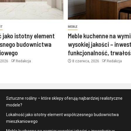
NT
MEBLE
 jako istotny element
Meble kuchenne na wymi
snego budownictwa
wysokiej jakości – inwes
iowego
funkcjonalność, trwałość
 2026
Redakcja
8 czerwca, 2026
Redakcja
Sztuczne rośliny – które sklepy oferują najbardziej realistyczne
modele?
Lokalność jako istotny element współczesnego budownictwa
mieszkaniowego