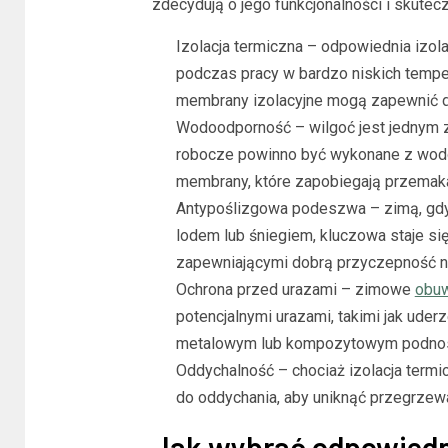
zdecydują o jego funkcjonalności i skute
Izolacja termiczna – odpowiednia izola
podczas pracy w bardzo niskich tempera
membrany izolacyjne mogą zapewnić d
Wodoodporność – wilgoć jest jednym 
robocze powinno być wykonane z wod
membrany, które zapobiegają przemaka
Antypoślizgowa podeszwa – zimą, gdy 
lodem lub śniegiem, kluczowa staje s
zapewniającymi dobrą przyczepność na
Ochrona przed urazami – zimowe
obuw
potencjalnymi urazami, takimi jak ude
metalowym lub kompozytowym podno
Oddychalność – chociaż izolacja termi
do oddychania, aby uniknąć przegrzewa
Jak wybrać odpowiedn