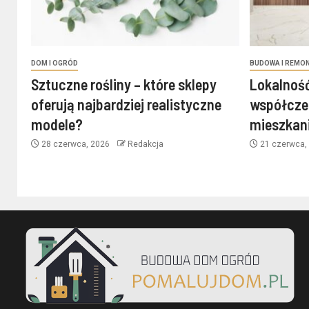
DOM I OGRÓD
BUDOWA I REMO
Sztuczne rośliny – które sklepy
Lokalność
oferują najbardziej realistyczne
współcze
modele?
mieszkan
28 czerwca, 2026
Redakcja
21 czerwca,