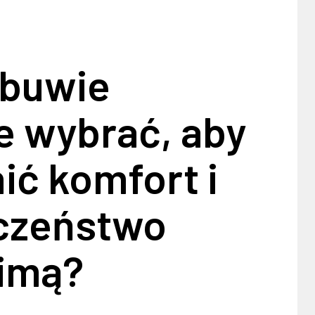
obuwie
e wybrać, aby
ić komfort i
czeństwo
zimą?