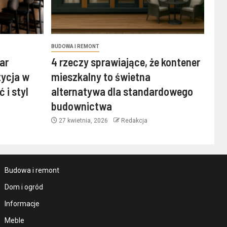
BUDOWA I REMONT
ar
4 rzeczy sprawiające, że kontener
tycja w
mieszkalny to świetna
 i styl
alternatywa dla standardowego
budownictwa
27 kwietnia, 2026
Redakcja
Budowa i remont
Dom i ogród
Informacje
Meble