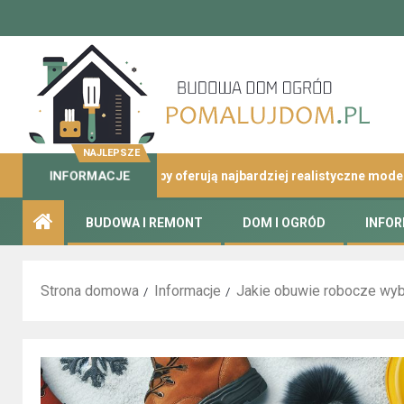
NAJLEPSZE
INFORMACJE
iny – które sklepy oferują najbardziej realistyczne modele?
BUDOWA I REMONT
DOM I OGRÓD
INFO
Strona domowa
Informacje
Jakie obuwie robocze wyb