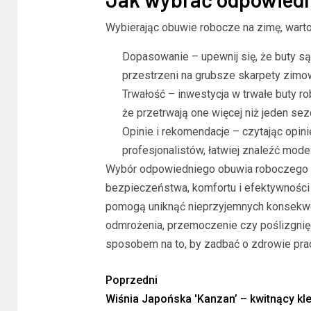
Wybierając obuwie robocze na zimę, warto
Dopasowanie – upewnij się, że buty s
przestrzeni na grubsze skarpety zimo
Trwałość – inwestycja w trwałe buty r
że przetrwają one więcej niż jeden se
Opinie i rekomendacje – czytając opini
profesjonalistów, łatwiej znaleźć mo
Wybór odpowiedniego obuwia roboczego n
bezpieczeństwa, komfortu i efektywności
pomogą uniknąć nieprzyjemnych konsekwenc
odmrożenia, przemoczenie czy poślizgnięci
sposobem na to, by zadbać o zdrowie pra
Poprzedni
Wiśnia Japońska 'Kanzan’ – kwitnący kle