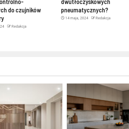
ontrolno-
dwutłoczyskowych
ch do czujników
pneumatycznych?
ry
14 maja, 2024
Redakcja
024
Redakcja