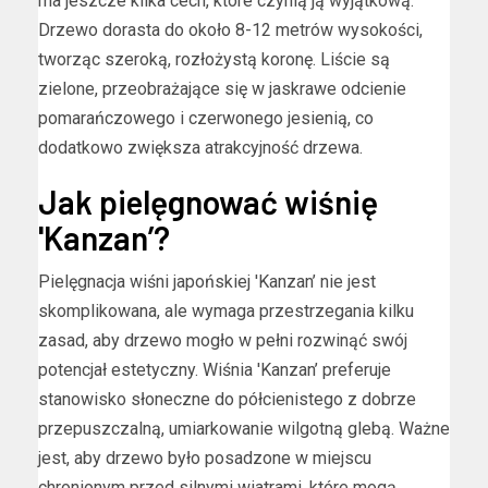
ma jeszcze kilka cech, które czynią ją wyjątkową.
Drzewo dorasta do około 8-12 metrów wysokości,
tworząc szeroką, rozłożystą koronę. Liście są
zielone, przeobrażające się w jaskrawe odcienie
pomarańczowego i czerwonego jesienią, co
dodatkowo zwiększa atrakcyjność drzewa.
Jak pielęgnować wiśnię
'Kanzan’?
Pielęgnacja wiśni japońskiej 'Kanzan’ nie jest
skomplikowana, ale wymaga przestrzegania kilku
zasad, aby drzewo mogło w pełni rozwinąć swój
potencjał estetyczny. Wiśnia 'Kanzan’ preferuje
stanowisko słoneczne do półcienistego z dobrze
przepuszczalną, umiarkowanie wilgotną glebą. Ważne
jest, aby drzewo było posadzone w miejscu
chronionym przed silnymi wiatrami, które mogą