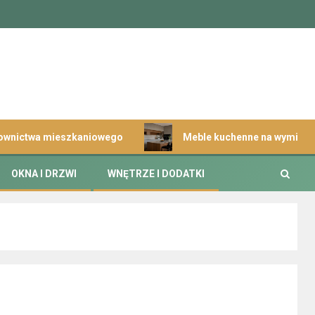
 mieszkaniowego
Meble kuchenne na wymiar wysokiej jak
OKNA I DRZWI
WNĘTRZE I DODATKI