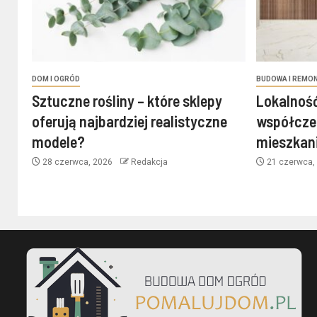
DOM I OGRÓD
BUDOWA I REMO
Sztuczne rośliny – które sklepy
Lokalność
oferują najbardziej realistyczne
współcze
modele?
mieszkan
28 czerwca, 2026
Redakcja
21 czerwca,