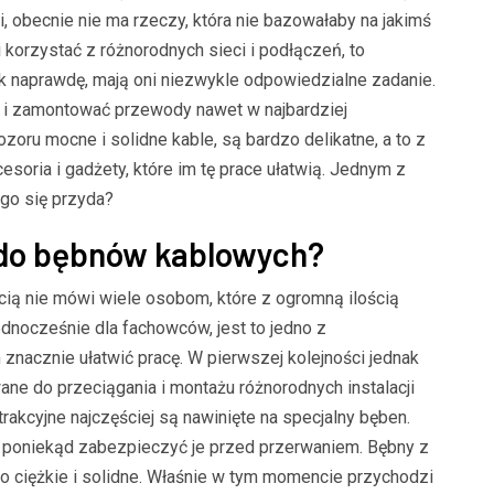
, obecnie nie ma rzeczy, która nie bazowałaby na jakimś
korzystać z różnorodnych sieci i podłączeń, to
k naprawdę, mają oni niezwykle odpowiedzialne zadanie.
i zamontować przewody nawet w najbardziej
oru mocne i solidne kable, są bardzo delikatne, a to z
soria i gadżety, które im tę prace ułatwią. Jednym z
ego się przyda?
 do bębnów kablowych?
ią nie mówi wiele osobom, które z ogromną ilością
ednocześnie dla fachowców, jest to jedno z
 znacznie ułatwić pracę. W pierwszej kolejności jednak
ne do przeciągania i montażu różnorodnych instalacji
 trakcyjne najczęściej są nawinięte na specjalny bęben.
że poniekąd zabezpieczyć je przed przerwaniem. Bębny z
o ciężkie i solidne. Właśnie w tym momencie przychodzi