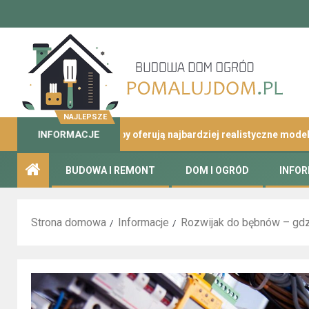
NAJLEPSZE
liny – które sklepy oferują najbardziej realistyczne modele?
INFORMACJE
BUDOWA I REMONT
DOM I OGRÓD
INFO
Strona domowa
Informacje
Rozwijak do bębnów – gdz