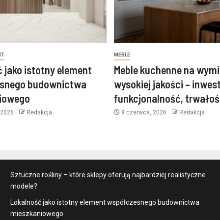
NT
MEBLE
 jako istotny element
Meble kuchenne na wymi
snego budownictwa
wysokiej jakości – inwes
iowego
funkcjonalność, trwałość
 2026
Redakcja
8 czerwca, 2026
Redakcja
Sztuczne rośliny – które sklepy oferują najbardziej realistyczne
modele?
Lokalność jako istotny element współczesnego budownictwa
mieszkaniowego